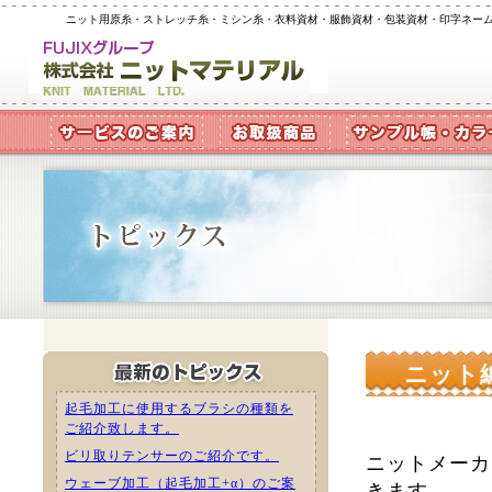
ニット用原糸・ストレッチ糸・ミシン糸・衣料資材・服飾資材・包装資材・印字ネー
ニット
起毛加工に使用するブラシの種類を
ご紹介致します。
ビリ取りテンサーのご紹介です。
ニットメーカ
ウェーブ加工（起毛加工+α）のご案
きます。