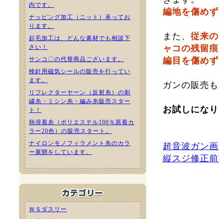
内です。
編地を傷めず
ナッピング加工（ニット）承ってお
ります。
また、
従来の
起毛加工は、どんな素材でも相談下
さい！
ャコの残留痕
サンコ〇の代替商品ございます。
編目を傷めず
検針用磁気シールの販売を行ってい
ます。
ガンの販売も
リフレクターヤーン（反射糸）の刺
繍糸・ミシン糸・編み糸販売スター
お試しになり
ト！
熱溶着糸（ポリエステル100％原着カ
ラー20色）の販売スタート。
ナイロンモノフィラメント糸のカラ
超音波ガン画像
ー展開をしています。
縦スジ修正前後
ＷＳダスリー