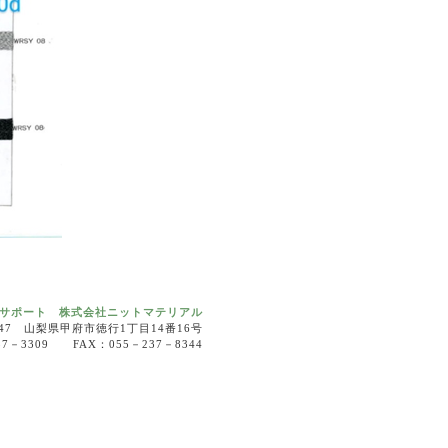
サポート 株式会社ニットマテリアル
0047 山梨県甲府市徳行1丁目14番16号
37－3309 FAX：055－237－8344