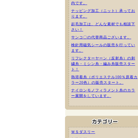
内です。
ナッピング加工（ニット）承ってお
ります。
起毛加工は、どんな素材でも相談下
さい！
サンコ〇の代替商品ございます。
検針用磁気シールの販売を行ってい
ます。
リフレクターヤーン（反射糸）の刺
繍糸・ミシン糸・編み糸販売スター
ト！
熱溶着糸（ポリエステル100％原着カ
ラー20色）の販売スタート。
ナイロンモノフィラメント糸のカラ
ー展開をしています。
ＷＳダスリー