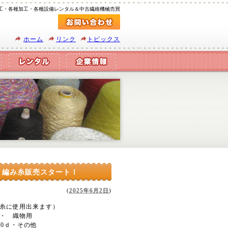
工・各種加工・各種設備レンタル＆中古繊維機械売買
ホーム
リンク
トピックス
・編み糸販売スタート！
(
2025年6月2日
)
糸に使用出来ます）
・ 織物用
50ｄ・その他