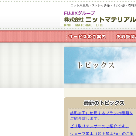
ニット用原糸・ストレッチ糸・ミシン糸・衣料
起毛加工に使用するブラシの種類を
ご紹介致します。
ビリ取りテンサーのご紹介です。
ウェーブ加工（起毛加工+α）のご案