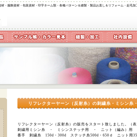
資材・服飾資材・包装資材・印字ネーム類・各種パターン＆縫製・製品お直し＆リフォーム・起毛加
リフレクターヤーン（反射糸）の刺繍糸・ミシン糸
リフレクターヤーン（反射糸）の販売をスタート致しました。（表
刺繍用ミシン糸 ・ ミシンステッチ用 ・ ニット（編み）用 
番手 刺繍糸 150d・300d ステッチ糸500d・650ｄ ニット用3