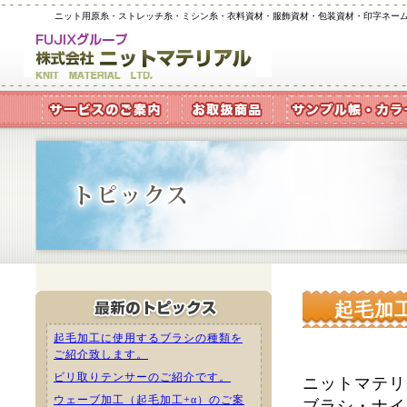
ニット用原糸・ストレッチ糸・ミシン糸・衣料資材・服飾資材・包装資材・印字ネー
起毛加
起毛加工に使用するブラシの種類を
ご紹介致します。
ビリ取りテンサーのご紹介です。
ニットマテリ
ウェーブ加工（起毛加工+α）のご案
ブラシ・ナイ