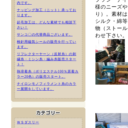
内です。
様のニーズや
ナッピング加工（ニット）承ってお
り）。素材は
ります。
シルク・綿等
起毛加工は、どんな素材でも相談下
さい！
物（ストール
サンコ〇の代替商品ございます。
わせ下さい。
検針用磁気シールの販売を行ってい
ます。
リフレクターヤーン（反射糸）の刺
繍糸・ミシン糸・編み糸販売スター
ト！
熱溶着糸（ポリエステル100％原着カ
ラー20色）の販売スタート。
ナイロンモノフィラメント糸のカラ
ー展開をしています。
ＷＳダスリー