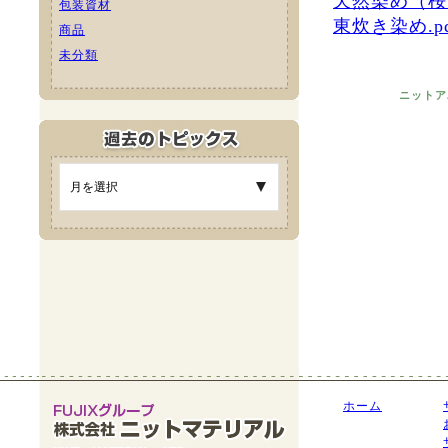
天然染め（桜）
包装資材
東炊き染め.pd
商品
未分類
ニットア
ホーム