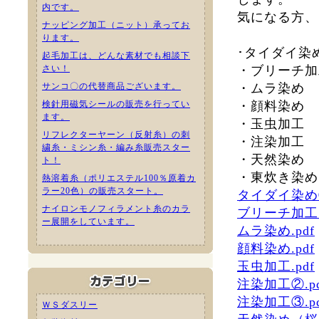
内です。
気になる方、
ナッピング加工（ニット）承ってお
ります。
･タイダイ染
起毛加工は、どんな素材でも相談下
さい！
・ブリーチ加
サンコ〇の代替商品ございます。
・ムラ染め
検針用磁気シールの販売を行ってい
・顔料染め
ます。
・玉虫加工
リフレクターヤーン（反射糸）の刺
・注染加工
繍糸・ミシン糸・編み糸販売スター
・天然染め
ト！
・東炊き染め
熱溶着糸（ポリエステル100％原着カ
ラー20色）の販売スタート。
タイダイ染め②
ナイロンモノフィラメント糸のカラ
ブリーチ加工.
ー展開をしています。
ムラ染め.pdf
顔料染め.pdf
玉虫加工.pdf
注染加工②.pd
注染加工③.pd
ＷＳダスリー