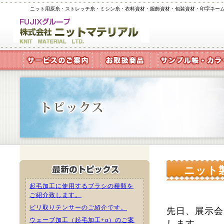
ニット用原糸・ストレッチ糸・ミシン糸・衣料資材・服飾資材・包装資材・印字ネー
ニット
起毛加工に使用するブラシの種類を
ご紹介致します。
ビリ取りテンサーのご紹介です。
先日、展示会
ウェーブ加工（起毛加工+α）のご案
します。