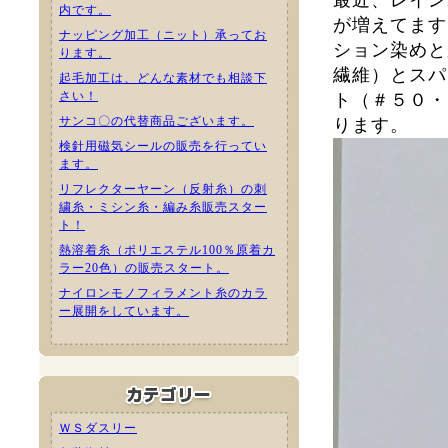
最近、レイン
内です。
が増えてます
ナッピング加工（ニット）承ってお
ション染めと
ります。
繊維）とスパ
起毛加工は、どんな素材でも相談下
さい！
ト（＃５０・
サンコ〇の代替商品ございます。
ります。
検針用磁気シールの販売を行ってい
ます。
リフレクターヤーン（反射糸）の刺
繍糸・ミシン糸・編み糸販売スター
ト！
熱溶着糸（ポリエステル100％原着カ
ラー20色）の販売スタート。
ナイロンモノフィラメント糸のカラ
ー展開をしています。
ＷＳダスリー