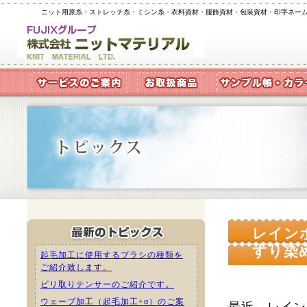
ニット用原糸・ストレッチ糸・ミシン糸・衣料資材・服飾資材・包装資材・印字ネー
レイン
すり染
起毛加工に使用するブラシの種類を
ご紹介致します。
ビリ取りテンサーのご紹介です。
ウェーブ加工（起毛加工+α）のご案