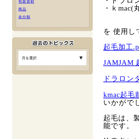
・ドラロ
包装資材
・ｋmac
商品
未分類
を
使用し
起毛加工.p
JAMJAM 
ドラロンタ
kmac起毛前
いかがで
起毛は、
能です。