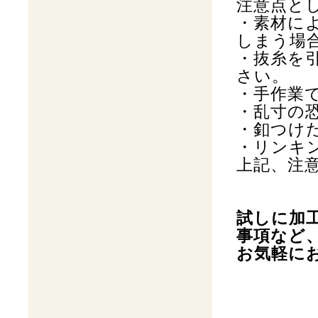
注意点と
・素材に
しまう場
・抜糸を
さい。
・手作業
・乱寸の
・釦つけ
・リンキ
上記、注
試しに加
事項など
お気軽に