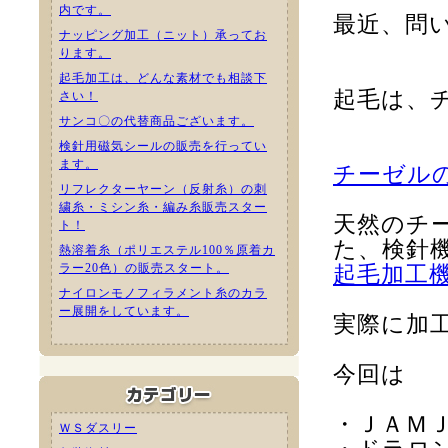
内です。
最近、問
ナッピング加工（ニット）承ってお
ります。
起毛加工は、どんな素材でも相談下
起毛は、
さい！
サンコ〇の代替商品ございます。
検針用磁気シールの販売を行ってい
ます。
チーゼルの実
リフレクターヤーン（反射糸）の刺
繍糸・ミシン糸・編み糸販売スター
天然のチ
ト！
た、検針
熱溶着糸（ポリエステル100％原着カ
ラー20色）の販売スタート。
起毛加工機.
ナイロンモノフィラメント糸のカラ
ー展開をしています。
実際に加
今回は
・ＪＡＭ
ＷＳダスリー