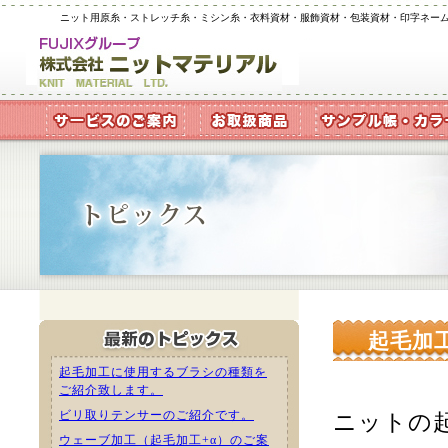
ニット用原糸・ストレッチ糸・ミシン糸・衣料資材・服飾資材・包装資材・印字ネー
起毛加
起毛加工に使用するブラシの種類を
ご紹介致します。
ビリ取りテンサーのご紹介です。
ニットの
ウェーブ加工（起毛加工+α）のご案