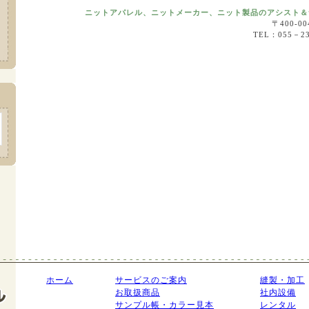
ニットアパレル、ニットメーカー、ニット製品のアシスト＆
〒400-
TEL：055－2
ホーム
サービスのご案内
縫製・加工
お取扱商品
社内設備
サンプル帳・カラー見本
レンタル