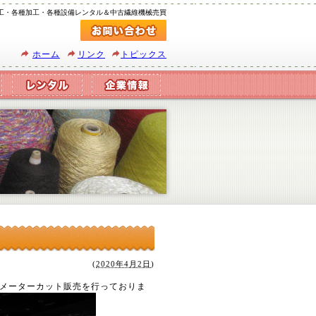
工・各種加工・各種設備レンタル＆中古繊維機械売買
ホーム
リンク
トピックス
(
2020年4月2日
)
メーターカット販売を行っておりま