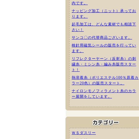
内です。
ナッピング加工（ニット）承ってお
ります。
起毛加工は、どんな素材でも相談下
さい！
サンコ〇の代替商品ございます。
検針用磁気シールの販売を行ってい
ます。
リフレクターヤーン（反射糸）の刺
繍糸・ミシン糸・編み糸販売スター
ト！
熱溶着糸（ポリエステル100％原着カ
ラー20色）の販売スタート。
ナイロンモノフィラメント糸のカラ
ー展開をしています。
ＷＳダスリー