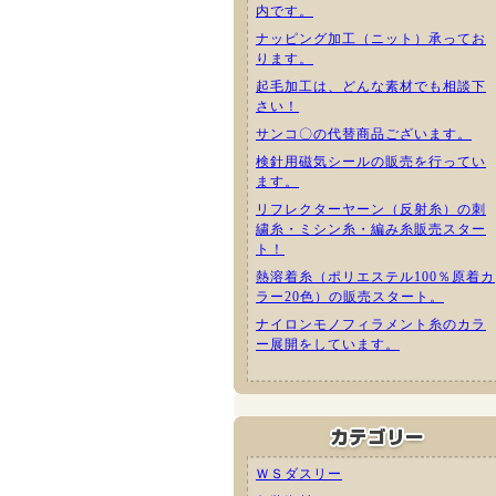
内です。
ナッピング加工（ニット）承ってお
ります。
起毛加工は、どんな素材でも相談下
さい！
サンコ〇の代替商品ございます。
検針用磁気シールの販売を行ってい
ます。
リフレクターヤーン（反射糸）の刺
繍糸・ミシン糸・編み糸販売スター
ト！
熱溶着糸（ポリエステル100％原着カ
ラー20色）の販売スタート。
ナイロンモノフィラメント糸のカラ
ー展開をしています。
ＷＳダスリー