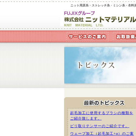
ニット用原糸・ストレッチ糸・ミシン糸・衣料
起毛加工に使用するブラシの種類を
ご紹介致します。
ビリ取りテンサーのご紹介です。
ウェーブ加工（起毛加工+α）のご案