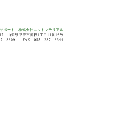
サポート 株式会社ニットマテリアル
0047 山梨県甲府市徳行1丁目14番16号
37－3309 FAX：055－237－8344