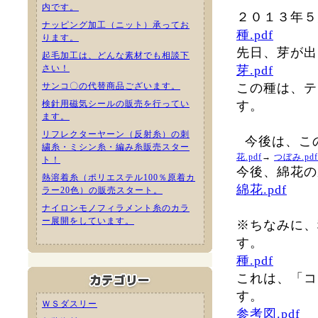
内です。
２０１３年５
ナッピング加工（ニット）承ってお
種.pdf
ります。
先日、芽が出
起毛加工は、どんな素材でも相談下
さい！
芽.pdf
サンコ〇の代替商品ございます。
この種は、テ
検針用磁気シールの販売を行ってい
す。
ます。
リフレクターヤーン（反射糸）の刺
今後は、こ
繍糸・ミシン糸・編み糸販売スター
花.pdf
→
つぼみ.pdf
ト！
今後、綿花の
熱溶着糸（ポリエステル100％原着カ
綿花.pdf
ラー20色）の販売スタート。
ナイロンモノフィラメント糸のカラ
ー展開をしています。
※ちなみに、
す。
種.pdf
これは、「コ
す。
ＷＳダスリー
参考図.pdf