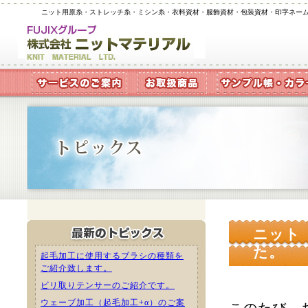
ニット用原糸・ストレッチ糸・ミシン糸・衣料資材・服飾資材・包装資材・印字ネー
ニット
た。
起毛加工に使用するブラシの種類を
ご紹介致します。
ビリ取りテンサーのご紹介です。
ウェーブ加工（起毛加工+α）のご案