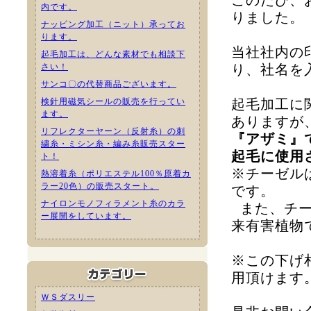
このたび、
内です。
りました
。
ナッピング加工（ニット）承ってお
ります。
当社社内の
起毛加工は、どんな素材でも相談下
さい！
り、社名を
サンコ〇の代替商品ございます。
検針用磁気シールの販売を行ってい
起毛加工に
ます。
ありますが
リフレクターヤーン（反射糸）の刺
『アザミ』
繍糸・ミシン糸・編み糸販売スター
起毛に使用
ト！
※チーゼル
熱溶着糸（ポリエステル100％原着カ
ラー20色）の販売スタート。
です。
ナイロンモノフィラメント糸のカラ
また、チ
ー展開をしています。
来有害植物
※この下げ
用頂けます
ＷＳダスリー