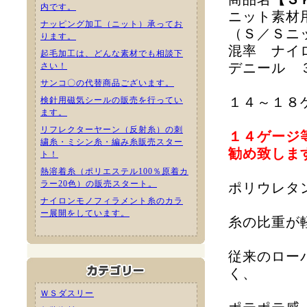
内です。
ニット素材
ナッピング加工（ニット）承ってお
（Ｓ／Ｓニ
ります。
混率 ナイ
起毛加工は、どんな素材でも相談下
デニール 
さい！
サンコ〇の代替商品ございます。
１４～１８
検針用磁気シールの販売を行ってい
ます。
リフレクターヤーン（反射糸）の刺
１４ゲージ
繍糸・ミシン糸・編み糸販売スター
勧め致しま
ト！
熱溶着糸（ポリエステル100％原着カ
ラー20色）の販売スタート。
ポリウレタ
ナイロンモノフィラメント糸のカラ
ー展開をしています。
糸の比重が
従来のロー
く、
ＷＳダスリー