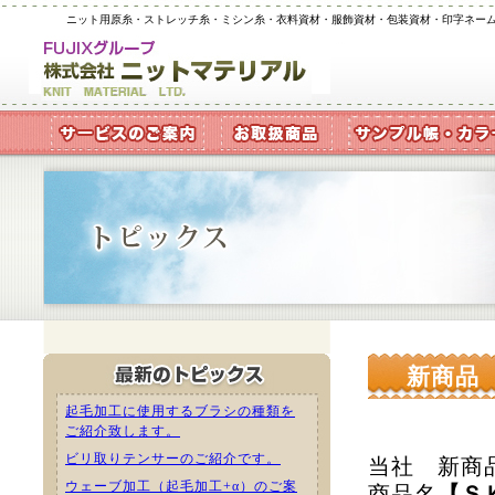
ニット用原糸・ストレッチ糸・ミシン糸・衣料資材・服飾資材・包装資材・印字ネー
新商品 
起毛加工に使用するブラシの種類を
ご紹介致します。
ビリ取りテンサーのご紹介です。
当社 新商
ウェーブ加工（起毛加工+α）のご案
商品名
【Ｓ