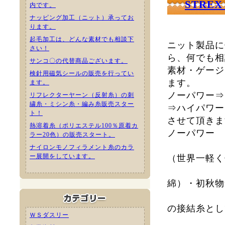
STRE
内です。
ナッピング加工（ニット）承ってお
ります。
起毛加工は、どんな素材でも相談下
ニット製品に
さい！
ら、何でも相
サンコ〇の代替商品ございます。
素材・ゲージ
検針用磁気シールの販売を行ってい
ます。
ます。
ノーパワー⇒
リフレクターヤーン（反射糸）の刺
繍糸・ミシン糸・編み糸販売スター
⇒ハイパワー
ト！
させて頂きま
熱溶着糸（ポリエステル100％原着カ
ノーパワ
ラー20色）の販売スタート。
12G
ナイロンモノフィラメント糸のカラ
ー展開をしています。
（世界一軽く
SS素
綿）・初秋物
リバー
の接結糸とし
ＷＳダスリー
紡毛糸