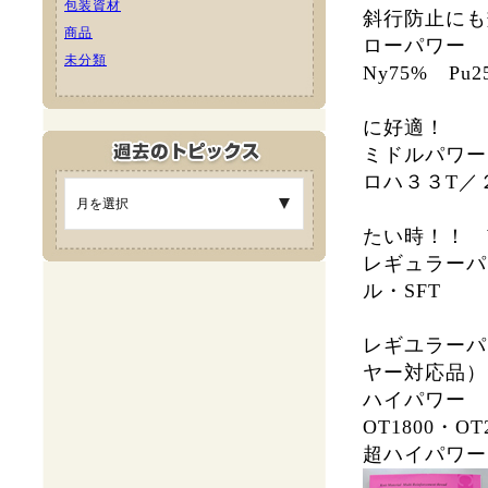
包装資材
斜行防止にも
商品
ローパワ
未分類
Ny75% Pu2
10～
に好適！
ミドルパワー
ロハ３３T／２
縮率少
たい時！！ 
レギュラー
ル・SF
76d
レギユラーパワ
ヤー対応品）
ハイパワー
OT1800・OT
超ハイパワ