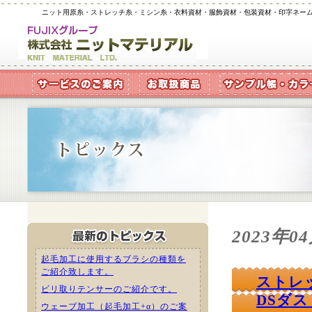
ニット用原糸・ストレッチ糸・ミシン糸・衣料資材・服飾資材・包装資材・印字ネー
2023年0
起毛加工に使用するブラシの種類を
ご紹介致します。
ストレ
ビリ取りテンサーのご紹介です。
DSダス
ウェーブ加工（起毛加工+α）のご案