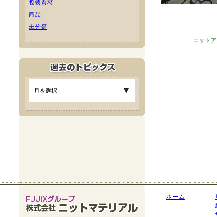
包装資材
商品
未分類
ニットア
ホーム