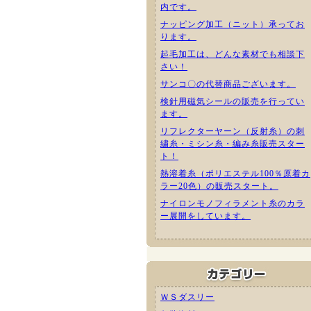
内です。
ナッピング加工（ニット）承ってお
ります。
起毛加工は、どんな素材でも相談下
さい！
サンコ〇の代替商品ございます。
検針用磁気シールの販売を行ってい
ます。
リフレクターヤーン（反射糸）の刺
繍糸・ミシン糸・編み糸販売スター
ト！
熱溶着糸（ポリエステル100％原着カ
ラー20色）の販売スタート。
ナイロンモノフィラメント糸のカラ
ー展開をしています。
ＷＳダスリー