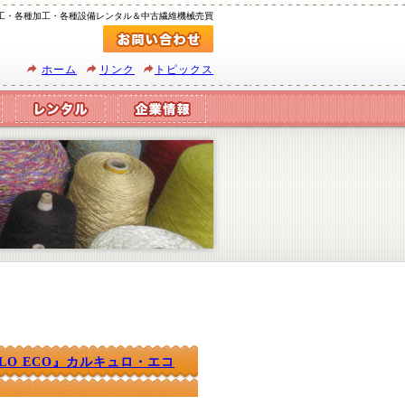
工・各種加工・各種設備レンタル＆中古繊維機械売買
ホーム
リンク
トピックス
LO ECO』カルキュロ・エコ