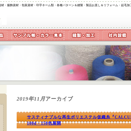
資材・服飾資材・包装資材・印字ネーム類・各種パターン＆縫製・製品お直し＆リフォーム・起毛加
2019年11月
アーカイブ
サスティナブルな再生ポリエステル仮織糸『CALCU
100d・158色展開