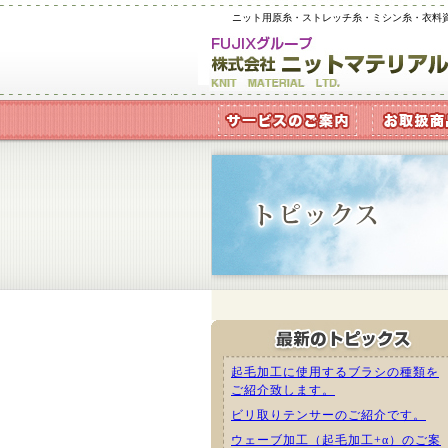
ニット用原糸・ストレッチ糸・ミシン糸・衣料
起毛加工に使用するブラシの種類を
ご紹介致します。
ビリ取りテンサーのご紹介です。
ウェーブ加工（起毛加工+α）のご案