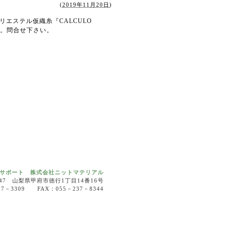
(
2019年11月20日
)
エステル仮織糸『CALCULO
た。問合せ下さい。
サポート 株式会社ニットマテリアル
0047 山梨県甲府市徳行1丁目14番16号
37－3309 FAX：055－237－8344