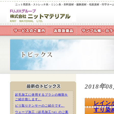
ニット用原糸・ストレッチ糸・ミシン糸・衣料資材・服飾資材・包装資材・印字ネー
2018年0
起毛加工に使用するブラシの種類を
ご紹介致します。
レイン
ビリ取りテンサーのご紹介です。
すり染
ウェーブ加工（起毛加工+α）のご案