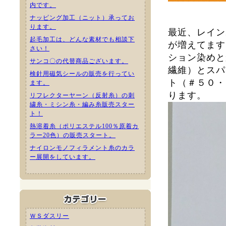
内です。
ナッピング加工（ニット）承ってお
ります。
最近、レイン
起毛加工は、どんな素材でも相談下
が増えてます
さい！
ション染めと
サンコ〇の代替商品ございます。
繊維）とスパ
検針用磁気シールの販売を行ってい
ト（＃５０・
ます。
ります。
リフレクターヤーン（反射糸）の刺
繍糸・ミシン糸・編み糸販売スター
ト！
熱溶着糸（ポリエステル100％原着カ
ラー20色）の販売スタート。
ナイロンモノフィラメント糸のカラ
ー展開をしています。
ＷＳダスリー